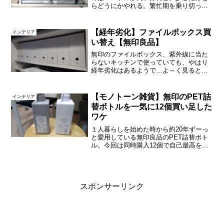
らどうにかやれる。繁忙期を乗り切った
ところで、放置していた家の中のあれこ
れをぼちぼち再開します。今回は、キッ
チン収納の中で「フライパンを収納して
【経年劣化】ファイルボックス買
インテリア
いる引き出し」だけに絞っ...
い替え【無印良品】
無印のファイルボックス、紫外線に当た
らないキッチンで使っていても、やはり
経年劣化はあるようで…よ～く見ると、
メロンの網目模様みたいな細かなひび割
れ(？)が表面に無数にできていました。こ
のまま使い続けると割れるかも、と予
【モノトーン雑貨】無印のPET詰
インテリア
想。まだまだそんな気配...
替ボトルを一気に12個買い足した
ワケ
１人暮らしを始めた時から約20年ずーっ
と愛用している無印良品のPET詰替ボト
ル。今回は同時購入12個で自己最高を更
新。全部お風呂用です。その理由、使い
方を紹介しまっす。常駐のPET詰替えボ
トルは３個＋１↑シャンプー、コンディシ
ョナー、ボディ...
スポンサーリンク