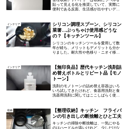
貼って見える化を推奨していて、実際に
便利である反面、生活感が出やすいデメ
リットもあるので私は避けています。
が、一部だけはラベリングしている場所
があり、昨日はキッチン収納のラベルを
シリコン調理スプーン、シリコン
インテリア
貼り替えました。家族の共有...
菜箸…ぶっちゃけ使用感どうな
の？【キッチンツール】
シリコンのキッチンツールを愛用して数
年が経ち、メリットもデメリットも分か
りました。耐久性や色移り・ニオイ移
り、耐熱性、そして使い勝手はどうなの
か？日々感じていることをありのままに
書きます。菜箸、調理スプーン、ヘラの
【無印良品】歴代キッチン洗剤詰
インテリア
３種を愛用中↑黒のシリコン...
め替えボトルとリピート品【モノ
トーン】
洗剤のモノトーンの詰め替え容器はいろ
いろ試してきたけれど、食器用洗剤と食
洗器用洗剤に関してはここしばらく使い
続けているものがあります。自分だけで
はなく家族みんなが違和感なく使えるも
のがやっと見つかったな～という感じ。
【整理収納】キッチン フライパ
収納
それも身近な無印で。やっ...
ンの引き出しの断捨離とひと工夫
キッチンの掃除や断捨離は、一気にやる
のはハードルが高いけれど、少しだけな