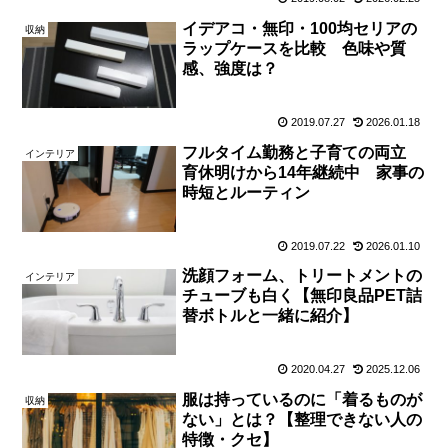
イデアコ・無印・100均セリアの
収納
ラップケースを比較 色味や質
感、強度は？
2019.07.27
2026.01.18
フルタイム勤務と子育ての両立
インテリア
育休明けから14年継続中 家事の
時短とルーティン
2019.07.22
2026.01.10
洗顔フォーム、トリートメントの
インテリア
チューブも白く【無印良品PET詰
替ボトルと一緒に紹介】
2020.04.27
2025.12.06
服は持っているのに「着るものが
収納
ない」とは？【整理できない人の
特徴・クセ】