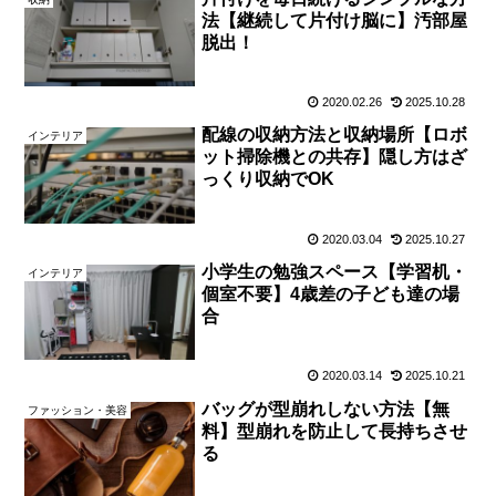
法【継続して片付け脳に】汚部屋
脱出！
2020.02.26
2025.10.28
配線の収納方法と収納場所【ロボ
インテリア
ット掃除機との共存】隠し方はざ
っくり収納でOK
2020.03.04
2025.10.27
小学生の勉強スペース【学習机・
インテリア
個室不要】4歳差の子ども達の場
合
2020.03.14
2025.10.21
バッグが型崩れしない方法【無
ファッション・美容
料】型崩れを防止して長持ちさせ
る