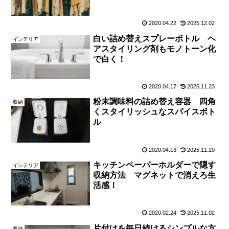
2020.04.22
2025.12.02
白い詰め替えスプレーボトル ヘ
インテリア
アスタイリング剤もモノトーン化
で白く！
2020.04.17
2025.11.23
粉末調味料の詰め替え容器 四角
収納
くスタイリッシュなスパイスボト
ル
2020.04.13
2025.11.20
キッチンペーパーホルダーで隠す
インテリア
収納方法 マグネットで消えろ生
活感！
2020.02.24
2025.11.02
片付けを毎日続けるシンプルな方
収納