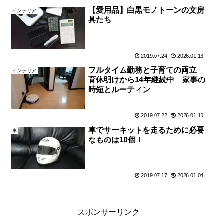
【愛用品】白黒モノトーンの文房
インテリア
具たち
2019.07.24
2026.01.13
フルタイム勤務と子育ての両立
インテリア
育休明けから14年継続中 家事の
時短とルーティン
2019.07.22
2026.01.10
車でサーキットを走るために必要
車
なものは10個！
2019.07.17
2026.01.04
スポンサーリンク