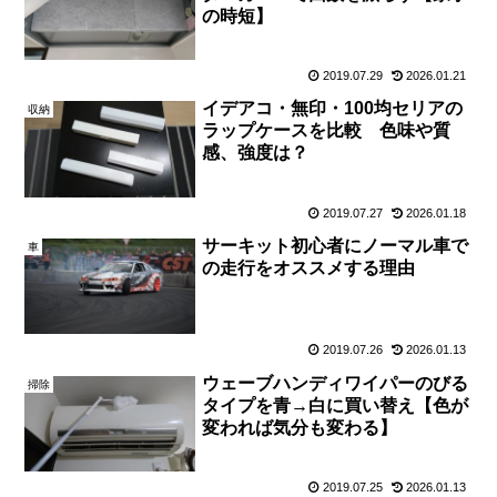
の時短】
2019.07.29
2026.01.21
イデアコ・無印・100均セリアの
収納
ラップケースを比較 色味や質
感、強度は？
2019.07.27
2026.01.18
サーキット初心者にノーマル車で
車
の走行をオススメする理由
2019.07.26
2026.01.13
ウェーブハンディワイパーのびる
掃除
タイプを青→白に買い替え【色が
変われば気分も変わる】
2019.07.25
2026.01.13