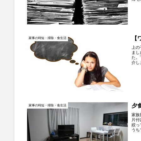
【
家事の時短・掃除・食生活
上の
まし
た。
介し
夕
家事の時短・掃除・食生活
家族
片付
絞っ
うち