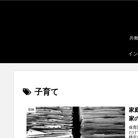
共働
イン
子育て
家
収納
家
保育
だけ
帰宅