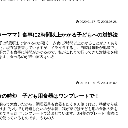
2020.01.17
2025.08.26
ワーママ】食事に2時間以上かかる子どもへの対処法
子は5歳頃まで食べるのが遅く、夕食に2時間以上かかることがよくあり
た。現在は改善していますが、イライラするし、当時は毎晩が地獄でし
下の子も食事に時間がかかるので、私がこれまで行ってきた対処法を紹
ます。食べるのが遅い原因はいろ...
2019.11.09
2024.08.02
食の時短 子ども用食器はワンプレートで！
揃って大食いだから、調理器具も食器もたくさん使うけど、準備から後
けまで少しでも時短したいのが本音。我が家では子ども用の食器の数を
てできるだけワンプレートで済ませています。3分割のプレート↑実際に
で使っているものです。うちの夕...