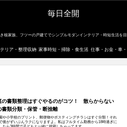
毎日全開
き核家族、フツーの戸建てでシンプルモダンインテリア・時短生活を目
テリア・整理収納
家事時短・掃除・食生活
仕事・お金・車・
庭の書類整理はすぐやるのがコツ！ 散らからない
の書類分類・保管・断捨離
園や小学校のプリント、郵便物やポスティングチラシはすぐ分類！それ
で後がずいぶんラクになりますよ。私はフルタイム勤務から18時過ぎに
したら3時間で子どもと一緒に就寝しちゃってます。