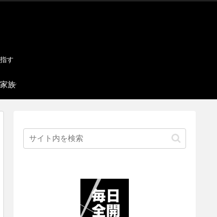
指す
家族