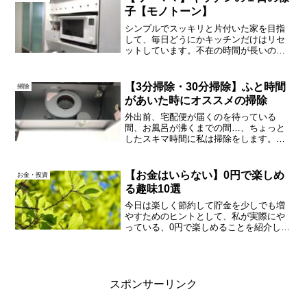
たことなどを書きます...
子【モノトーン】
シンプルでスッキリと片付いた家を目指
して、毎日どうにかキッチンだけはリセ
ットしています。不在の時間が長いのに
散らかる＆汚れる…！でもめげずになん
とかやってますよ、の図です。私の起床
から就寝まで５時頃起床。4:30起床をや
【3分掃除・30分掃除】ふと時間
掃除
めて、以前よりゆっく...
があいた時にオススメの掃除
外出前、宅配便が届くのを待っている
間、お風呂が沸くまでの間…、ちょっと
したスキマ時間に私は掃除をします。気
合を入れてやらなくても、気になった時
に気になったところをササッときれいに
するだけ。ちょこちょこ掃除をしておけ
【お金はいらない】0円で楽しめ
お金・投資
ば、家が散らかることはなく...
る趣味10選
今日は楽しく節約して貯金を少しでも増
やすためのヒントとして、私が実際にや
っている、0円で楽しめることを紹介しま
す。プライベートの時間を0円で充実させ
る方法を10個お話ししますので、皆さん
もよかったらやってみてください。天体
観測天体観測と言っ...
スポンサーリンク