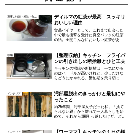
ディルマの紅茶が最高 スッキリ
家事の時短・掃除・食生活
おいしい理由
食品バイヤーとして、これまで出会った
中で最も衝撃を受けた真空パックの紅茶
の話。全開こんなにおいしい紅茶がある
のか！とびっくりしました渋味や苦味が
なく、なのにいい香りで…本当に驚いた
のはもう2010年頃のこと。あの日以来、
【整理収納】キッチン フライパ
収納
紅茶はずっとディルマ...
ンの引き出しの断捨離とひと工夫
キッチンの掃除や断捨離は、一気にやる
のはハードルが高いけれど、少しだけな
らどうにかやれる。繁忙期を乗り切った
ところで、放置していた家の中のあれこ
れをぼちぼち再開します。今回は、キッ
チン収納の中で「フライパンを収納して
汚部屋脱出のきっかけと最初にや
インテリア
いる引き出し」だけに絞っ...
ったこと
約25年間、汚部屋女子だった私。「捨て
られない親」から離れて一人暮らしを始
めて、それから3回引っ越したけど、どれ
も汚部屋でした。今回は汚部屋脱出のき
っかけ、気をつけていること、そして汚
部屋を解決してから感じたこと・気付い
【ワーママ】キッチンの１日の様
インテリア