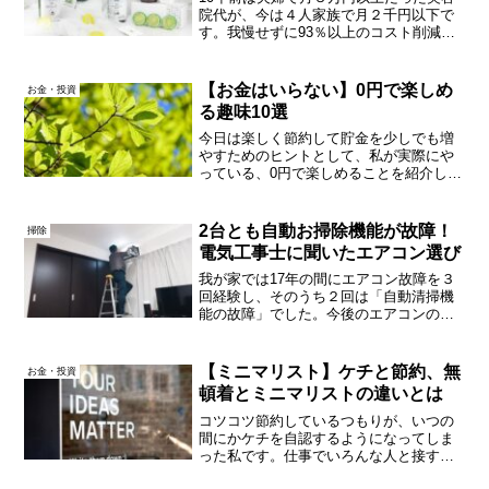
院代が、今は４人家族で月２千円以下で
す。我慢せずに93％以上のコスト削減が
できた方法、家族の感想を書きます。
【お金はいらない】0円で楽しめ
お金・投資
る趣味10選
今日は楽しく節約して貯金を少しでも増
やすためのヒントとして、私が実際にや
っている、0円で楽しめることを紹介しま
す。プライベートの時間を0円で充実させ
る方法を10個お話ししますので、皆さん
もよかったらやってみてください。天体
2台とも自動お掃除機能が故障！
掃除
観測天体観測と言っ...
電気工事士に聞いたエアコン選び
我が家では17年の間にエアコン故障を３
回経験し、そのうち２回は「自動清掃機
能の故障」でした。今後のエアコンの選
び方について、自動おそうじ機能の有無
を含め、２人の電気工事士に聞いたこと
を踏まえて書きます。結論から言えば
【ミニマリスト】ケチと節約、無
お金・投資
「自動清掃いらない！」な...
頓着とミニマリストの違いとは
コツコツ節約しているつもりが、いつの
間にかケチを自認するようになってしま
った私です。仕事でいろんな人と接する
中、相手の持ち物や考え方がシンプルで