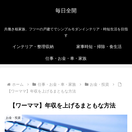
毎日全開
共働き核家族、フツーの戸建てでシンプルモダンインテリア・時短生活を目指
す
インテリア・整理収納
家事時短・掃除・食生活
仕事・お金・車・家族
ホーム
仕事・お金・車・家族
お金・投資
【ワーママ】年収を上げるまともな方法
【ワーママ】年収を上げるまともな方法
お金・投資