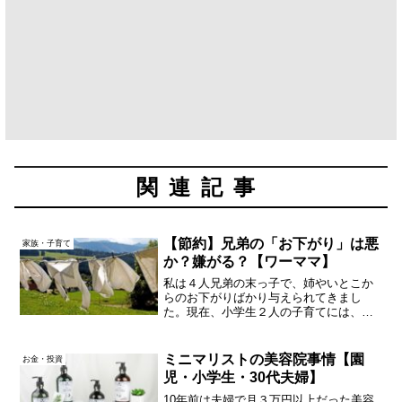
関連記事
【節約】兄弟の「お下がり」は悪
家族・子育て
か？嫌がる？【ワーママ】
私は４人兄弟の末っ子で、姉やいとこか
らのお下がりばかり与えられてきまし
た。現在、小学生２人の子育てには、お
下がりも使うけれど「使う・使わない」
には基準を設けているし、誰かにあげる
時も「どこまでの物をあげるか」「お礼
ミニマリストの美容院事情【園
お金・投資
はどうするか」を決めていま...
児・小学生・30代夫婦】
10年前は夫婦で月３万円以上だった美容