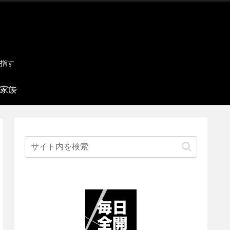
指す
家族