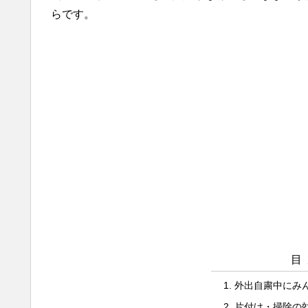
らです。
目
外出自粛中にみ
片付け・掃除の