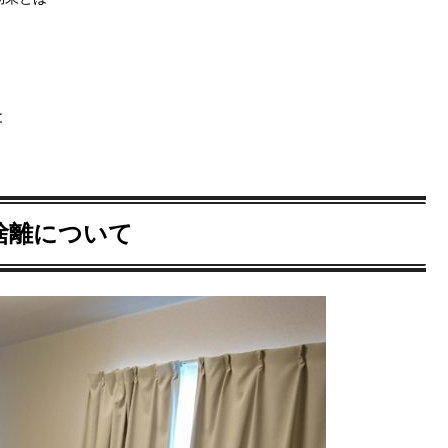
と
捨離について