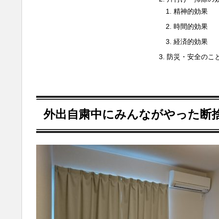
精神的効果
時間的効果
経済的効果
防災・安全のこ
外出自粛中にみんながやった断