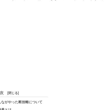
次
んながやった断捨離について
効果とは