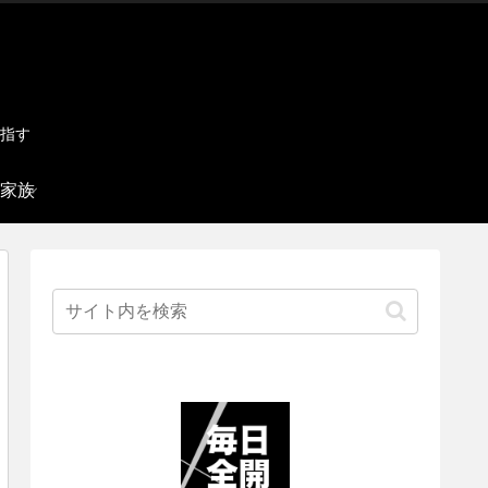
指す
家族