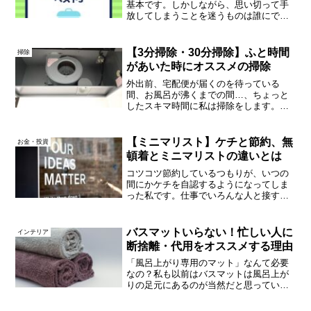
基本です。しかしながら、思い切って手
放してしまうことを迷うものは誰にでも
あるもので、当然ながら私にもありま
す。LINEオープンチャット「ミニマリス
ト(管理人：ていないさん)」トークルーム
【3分掃除・30分掃除】ふと時間
掃除
にて、「ミニマリス...
があいた時にオススメの掃除
外出前、宅配便が届くのを待っている
間、お風呂が沸くまでの間…、ちょっと
したスキマ時間に私は掃除をします。気
合を入れてやらなくても、気になった時
に気になったところをササッときれいに
するだけ。ちょこちょこ掃除をしておけ
【ミニマリスト】ケチと節約、無
お金・投資
ば、家が散らかることはなく...
頓着とミニマリストの違いとは
コツコツ節約しているつもりが、いつの
間にかケチを自認するようになってしま
った私です。仕事でいろんな人と接する
中、相手の持ち物や考え方がシンプルで
いいな～と感じることもあれば、この人
は自分をもっと客観的に見られればいい
バスマットいらない！忙しい人に
インテリア
だろうな～とおせっかいな...
断捨離・代用をオススメする理由
「風呂上がり専用のマット」なんて必要
なの？私も以前はバスマットは風呂上が
りの足元にあるのが当然だと思っていま
したが、そもそもバスマットは風呂上が
りにしか使いませんよね。ほんの数分の