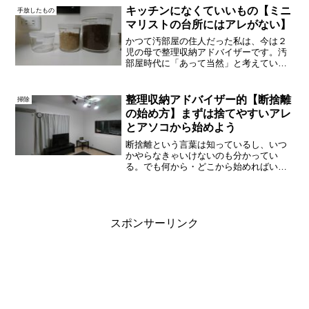
ためにしか使わないようなものが果たし
キッチンになくていいもの【ミニ
手放したもの
て必要でしょうか。何かで代用するか、
マリストの台所にはアレがない】
使わないで済ませることを考えてみませ
んか？
かつて汚部屋の住人だった私は、今は２
児の母で整理収納アドバイザーです。汚
部屋時代に「あって当然」と考えていた
ものの中で、実は重要ではなかったも
の、手放しても問題なかったものがいく
つかありました。お玉やフライパンの
整理収納アドバイザー的【断捨離
掃除
「見せる収納」↑見せる収納っ...
の始め方】まずは捨てやすいアレ
とアソコから始めよう
断捨離という言葉は知っているし、いつ
かやらなきゃいけないのも分かってい
る。でも何から・どこから始めればいい
か分からない、やる気が出ない…という
人に。まずはすぐにでも処分できるもの
から始めて、スッキリ感を体験してみま
せんか？モノ編① 大きめの...
スポンサーリンク