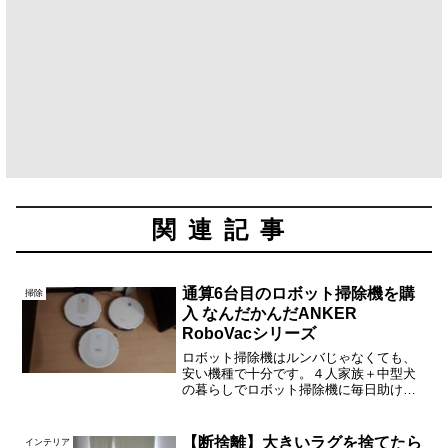
関連記事
通算6台目のロボット掃除機を購
掃除
入 なんだかんだANKER
RoboVacシリーズ
ロボット掃除機はルンバじゃなくても、
安い機種で十分です。４人家族＋中型犬
の暮らしでロボット掃除機に毎日助けて
もらっている我が家。１階の掃除機を買
い替えることにして、使い慣れたメーカ
ーの製品をリピートしました。６台目と
【断捨離】大きいラグを捨てたら
インテリア