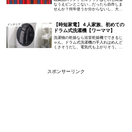
なうえピンとこない…だったら自作しま
せんか？何年使うか分からないし、大型
家具を増やしたくなかったので、私は娘
の入学前にニトリのカラーボックスでDIY
しました！女性１人でも１時間で簡単に
【時短家電】４人家族、初めての
インテリア
作れて、しかも格安な...
ドラム式洗濯機【ワーママ】
洗濯物の乾燥なら浴室乾燥機でできるじ
ゃん。ドラム式洗濯機の手入れはめんど
くさそうだし、電気代も上がりそう。
「一度使ってみたかったんたよね～」と
いう軽いノリでは買えない価格…そんな
家電が、ついに我が家にやってきた！購
入の決め手や使用感など、ド...
スポンサーリンク