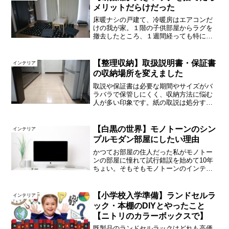
して迎えたANKER R...
メリットだらけだった
床暖ナシの戸建て、冷暖房はエアコンだ
けの我が家。１階の子供部屋からラグを
撤去したところ、１週間経っても特に問
題がなかったので、そのまま粗大ゴミに
出しました～！はースッキリ。敷物がな
いメリットとデメリットがより明確に↑ラ
【整理収納】取扱説明書・保証書
インテリア
グありの様子。１階のL...
の収納場所を変えました
取説や保証書は必要な期間やサイズがバ
ラバラで保管しにくく、収納方法に悩む
人が多い印象です。紙の取説は処分す
る！という人もいるけれど、取説の一部
に「保証書」としての内容が盛り込まれ
ているケースがあったりして、完全に紙
【白黒の世界】モノトーンのシン
インテリア
の取説をなくしてしまうこと...
プルモダン部屋にしたい理由
かつてお部屋の住人だった私がモノトー
ンの部屋に憧れて試行錯誤を始めて10年
ちょい。そもそもモノトーンのインテリ
アにしたいのはなぜなのか…ちょいと振
り返ってみます。理由のひとつは仕事
「仕事」が理由のひとつです。私は誰も
【小学校入学準備】ランドセルラ
インテリア
が(たぶん)知る某カタロ...
ック・本棚のDIYとやったこと
【ニトリのカラーボックスで】
既製品のランドセルラックはどれも高価