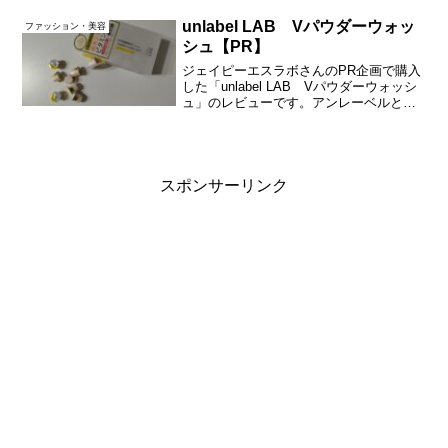
これぞ！というアイテムに出会えていま
せん。今回のはどうなのか、早速いって
unlabel LAB Vパウダーウォッ
ファッション・美容
みましょ～。まずはシ...
シュ【PR】
ジェイピーエスラボさんのPR企画で購入
した「unlabel LAB Vパウダーウォッシ
ュ」のレビューです。アンレーベルとい
えば雑誌でビタミンC美容液がかなりの高
評価で、私も２回リピートしています。
で、酵素洗顔パウダーが発売されていた
ので購入...
スポンサーリンク