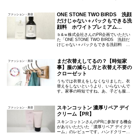
を使うのは初めて。さっそく使用感レビ
ューいってみましょ～。思ってたよりず
っしり↑230gで2,980円。思ってたより大
ONE STONE TWO BIRDS 洗顔
ファッション・美容
容量で、ずっ...
だけじゃない＋パックもできる洗
顔料 ホワイトプレミアム
【PR】
ｂ&ｗ株式会社さんのPR企画でいただい
た「ONE STONE TWO BIRDS 洗顔だ
けじゃない＋パックもできる洗顔料 ホ
ワイトプレミアム」のレビューです。毛
穴やエイジングケアが気になりすぎるこ
の頃。早速使用感レビューいってみまし
まだ衣替えしてるの？【時短家
ファッション・美容
ょ～。黄...
事】服の減らし方と衣替え不要の
クローゼット
うちでは衣替えをしなくなりました。衣
替えをしないというより、いらないんで
す。家事の時短ですね。あ、子ども服だ
けは、子どものためにやってますが(後述
します)。手持ちの服をずいぶん減らして
今に至ります。服を減らすコツ手持ちの
スキンコットン 濃厚リペア デイ
ファッション・美容
服が少なければ、１年...
クリーム【PR】
スキンコットンさんのPRに参加する機会
がありいただいた「濃厚リペア デイクリ
ーム」のレビューです。ハンドクリーム
を使い始めて２年ほどの初心者で、正直