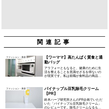
関連記事
【ワーママ】高たんぱく質食と通
ファッション・美容
勤バッグ
アラフォーともなると、健康のために生
活を整えることを意識せざるを得ないの
が現実です。私は前職が食料品の商品開
発やバイヤーなど、食べ物関係だったの
で、食生活にはある程度自信アリ。でも
毎日ずっと完璧にストイックな生活をし
パイナップル豆乳除毛クリーム
ファッション・美容
ているわけでもなく。。。...
【PR】
鈴木ハーブ研究所さんのPR企画でいただ
いた「パイナップル豆乳除毛クリーム」
のレビューです。除毛クリームなるもの