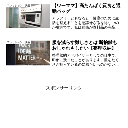
品代はここ3、4年は月平均250円、年間で
【ワーママ】高たんぱく質食と通
ファッション・美容
約3千円です。０円...
勤バッグ
アラフォーともなると、健康のために生
活を整えることを意識せざるを得ないの
が現実です。私は前職が食料品の商品開
発やバイヤーなど、食べ物関係だったの
で、食生活にはある程度自信アリ。でも
毎日ずっと完璧にストイックな生活をし
服を減らす難しさとは 断捨離も
ファッション・美容
ているわけでもなく。。。...
おしゃれもしたい【整理収納】
整理収納アドバイザーとしての仕事で、
印象に残ったことがあります。服をたく
さん持っているのに着たいものがない、
でも減らしたいけど減らせないのがお悩
みの、とってもおしゃれな女性です。お
ひとりさまだから部屋のスペースは全部
自分のもの。服が好きで、...
スポンサーリンク