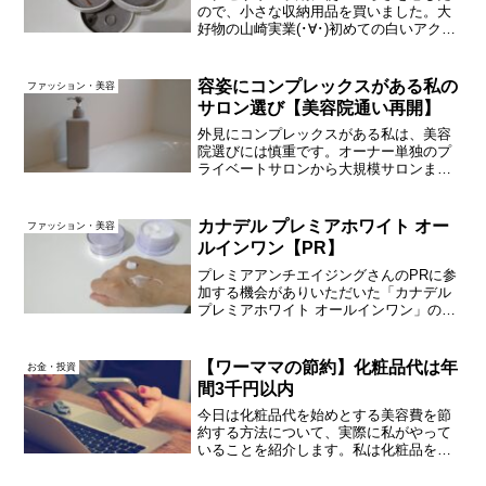
ので、小さな収納用品を買いました。大
好物の山崎実業(･∀･)初めての白いアクセ
サリートレイ↑じゃじゃん。白か黒か迷っ
て白を選んだアクセサリートレイです。
４段のトレイすべてにフェルトが敷かれ
容姿にコンプレックスがある私の
ファッション・美容
ているところが購...
サロン選び【美容院通い再開】
外見にコンプレックスがある私は、美容
院選びには慎重です。オーナー単独のプ
ライベートサロンから大規模サロンま
で、いろいろ行ってみてようやく「ここ
がいいな」と思える美容室に出会えたと
ころで、いろんなタイプで感じた美容院
カナデル プレミアホワイト オー
ファッション・美容
のメリット・デメリットを書...
ルインワン【PR】
プレミアアンチエイジングさんのPRに参
加する機会がありいただいた「カナデル
プレミアホワイト オールインワン」のレ
ビューです。子育て中は自分のお手入れ
を後回しにしがちなので、オールインワ
ンはありがたいお助けアイテム。早速使
【ワーママの節約】化粧品代は年
お金・投資
用感レビューいって...
間3千円以内
今日は化粧品代を始めとする美容費を節
約する方法について、実際に私がやって
いることを紹介します。私は化粧品を使
わないわけではありませんし、美容に興
味がないわけでもありません。私の化粧