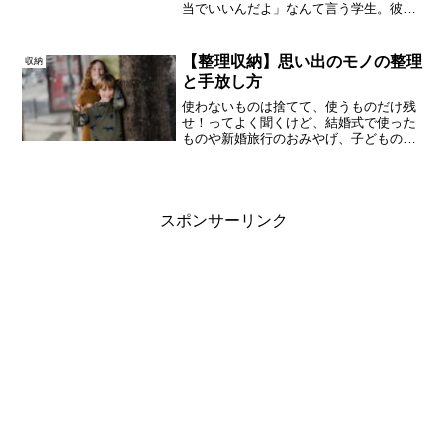
当でいいんだよ」なんて言う学生。彼ら
は何のために勉強しているんだろう。ど
ちらも身近なところにいる子だけど、私
は双方に違和感を覚えています。職場で
【整理収納】思い出のモノの整理
収納
の噂話にうんざり私は会社...
と手放し方
使わないものは捨てて、使うものだけ残
せ！ってよく聞くけど、結婚式で使った
ものや新婚旅行のおみやげ、子どもの作
品など「思い出の品」はどうすれば？？
これ、捨てるか残すかを誰もが迷い、悩
むんです。今回は整理収納アドバイザー
として、いくつかのヒント...
スポンサーリンク