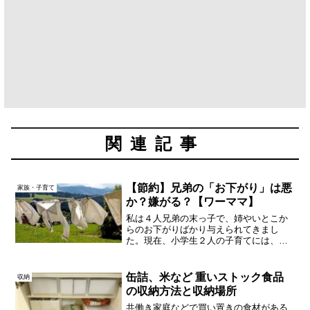
関連記事
【節約】兄弟の「お下がり」は悪
家族・子育て
か？嫌がる？【ワーママ】
私は４人兄弟の末っ子で、姉やいとこか
らのお下がりばかり与えられてきまし
た。現在、小学生２人の子育てには、お
下がりも使うけれど「使う・使わない」
には基準を設けているし、誰かにあげる
時も「どこまでの物をあげるか」「お礼
缶詰、米など 重いストック食品
収納
はどうするか」を決めていま...
の収納方法と収納場所
共働き家庭などで買い置きの食材がある