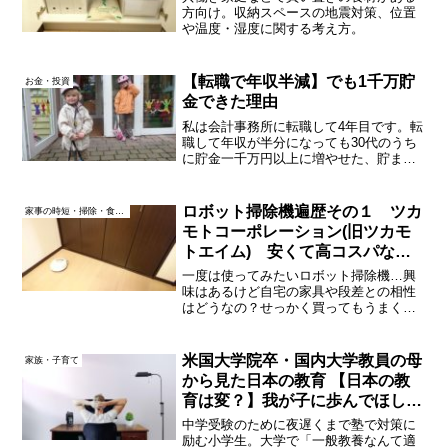
方向け。収納スペースの地震対策、位置
や温度・湿度に関する考え方。
【転職で年収半減】でも1千万貯
お金・投資
金できた理由
私は会計事務所に転職して4年目です。転
職して年収が半分になっても30代のうち
に貯金一千万円以上に増やせた、貯まる
体質であり続けた理由や、大企業から会
計事務所に転職した理由についてお話し
します。貯まる体質 継続のコツ会計事務
ロボット掃除機遍歴その１ ツカ
家事の時短・掃除・食生活
所ってマネー雑誌の...
モトコーポレーション(旧ツカモ
トエイム) 安くて高コスパな機
種
一度は使ってみたいロボット掃除機…興
味はあるけど自宅の家具や段差との相性
はどうなの？せっかく買ってもうまく使
えなかったら？最初は私も不安でした。
小型の低価格機種を入門機に選び、5年使
った感想です。
米国大学院卒・国内大学教員の母
家族・子育て
から見た日本の教育 【日本の教
育は変？】我が子に歩んでほしい
道は？
中学受験のために夜遅くまで塾で対策に
励む小学生。大学で「一般教養なんて適