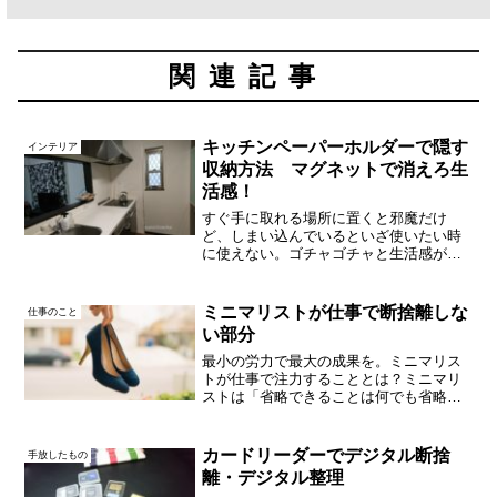
関連記事
キッチンペーパーホルダーで隠す
インテリア
収納方法 マグネットで消えろ生
活感！
すぐ手に取れる場所に置くと邪魔だけ
ど、しまい込んでいるといざ使いたい時
に使えない。ゴチャゴチャと生活感が出
るのは嫌だ。そんなキッチンペーパー収
納の悩みを解決。うちでは当初、白い100
均アイテムが活躍しました。その後、や
ミニマリストが仕事で断捨離しな
仕事のこと
はり隠す収納がいい！と...
い部分
最小の労力で最大の成果を。ミニマリス
トが仕事で注力することとは？ミニマリ
ストは「省略できることは何でも省略し
たい」と考えがちだけど、断捨離しない
部分だってもちろんあるんです。
カードリーダーでデジタル断捨
手放したもの
離・デジタル整理