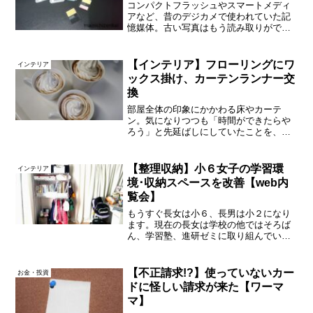
コンパクトフラッシュやスマートメディ
アなど、昔のデジカメで使われていた記
憶媒体。古い写真はもう読み取りができ
ないと諦めていませんか？私はカードリ
ーダーで解決しました！
【インテリア】フローリングにワ
インテリア
ックス掛け、カーテンランナー交
換
部屋全体の印象にかかわる床やカーテ
ン。気になりつつも「時間ができたらや
ろう」と先延ばしにしていたことを、外
出自粛中にできました～。床のワックス
は３年ぶりかな？↑普段から床にモノを置
かないようにしていると、案外すぐにで
【整理収納】小６女子の学習環
インテリア
きちゃいます。とは言って...
境･収納スペースを改善【web内
覧会】
もうすぐ長女は小６、長男は小２になり
ます。現在の長女は学校の他ではそろば
ん、学習塾、進研ゼミに取り組んでいま
す。それぞれに使う教材が異なるので、
置き場所の確保や管理が課題でした。重
い腰を上げてようやく改善できたので公
【不正請求!?】使っていないカー
お金・投資
開します。収納家具は買う...
ドに怪しい請求が来た【ワーマ
マ】