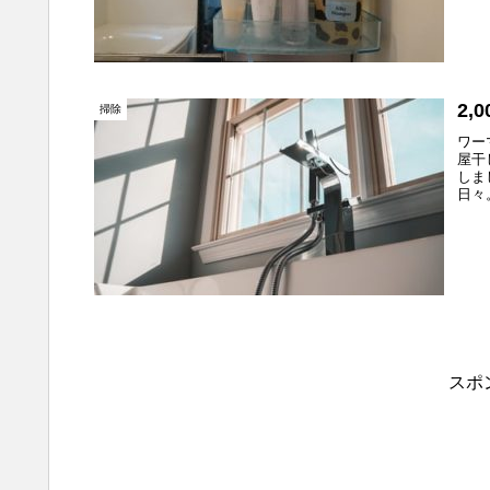
2
掃除
ワー
屋干
しま
日々
スポ