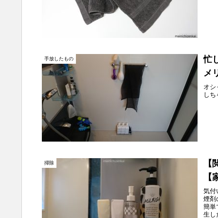
忙
手放したもの
メ
オシ
しち
【
掃除
【
気付
煙剤
簡単
生し