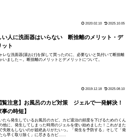
2020.02.10
2025.10.05
しい人に洗面器はいらない 断捨離のメリット・デ
リット
ャレな洗面器(湯おけ)を探して買ったのに、必要ないと気付いて断捨離
ゃいました～。断捨離のメリットとデメリットについて。
2019.12.18
2025.08.10
閲覧注意】お風呂のカビ対策 ジェルで一発解決！
家事の時短】
いたら発生しているお風呂のカビ。カビ退治の頻度を下げるためのくん
の他に、発生してしまった時用のジェルを使い始めました！これがまた
で失敗もしないのが超絶ありがたいっ。「発生を予防する」そして「発
たら早く取り除く」に尽きるカビ…...