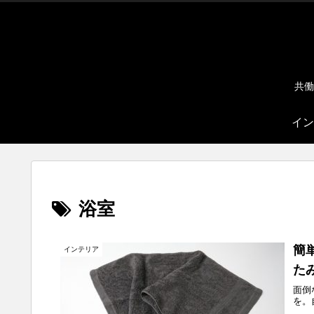
共働
イン
浴室
簡
インテリア
た
面倒
を。