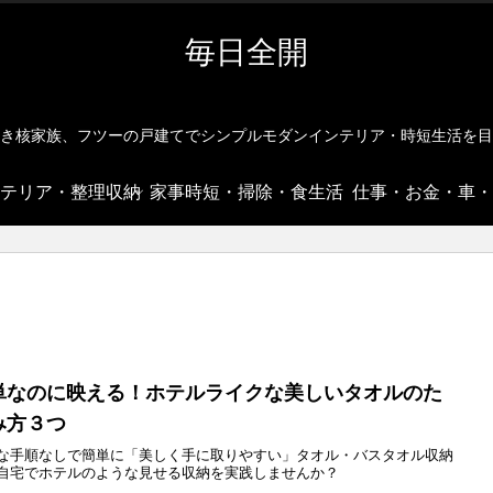
毎日全開
き核家族、フツーの戸建てでシンプルモダンインテリア・時短生活を目
テリア・整理収納
家事時短・掃除・食生活
仕事・お金・車・
単なのに映える！ホテルライクな美しいタオルのた
み方３つ
な手順なしで簡単に「美しく手に取りやすい」タオル・バスタオル収納
自宅でホテルのような見せる収納を実践しませんか？