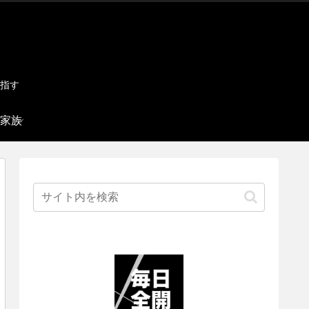
指す
家族