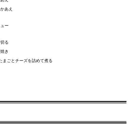
かかあえ
シュー
と切る
ズ焼き
たまごとチーズを詰めて煮る