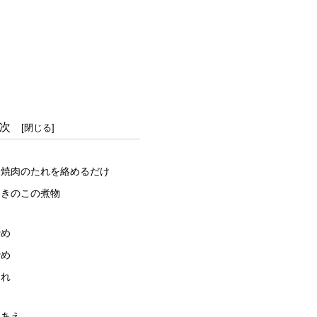
次
て焼肉のたれを絡めるだけ
・きのこの煮物
炒め
炒め
たれ
まあえ