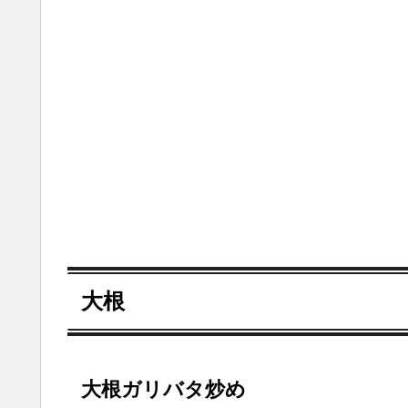
大根
大根ガリバタ炒め