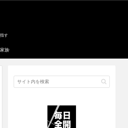
指す
家族