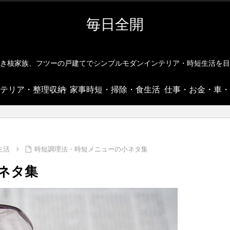
毎日全開
き核家族、フツーの戸建てでシンプルモダンインテリア・時短生活を目
テリア・整理収納
家事時短・掃除・食生活
仕事・お金・車・
生活
時短調理法・時短メニューの小ネタ集
ネタ集