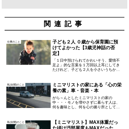
関連記事
子ども２人 ０歳から保育園に預
仕事のこと
けてよかった【3歳児神話の否
定】
「１日中預けられてかわいそう、愛情不
足よ」的な言葉を１万回以上耳にしてき
たけれど、子ども２人を小さいうちから
保育園に預けてよかったとずっと思って
います。もちろんメリットばかりでもな
かったし、実際スーパーハードな毎日だ
ミニマリストの家にある「心の栄
私(全開)のこと
けど、自分らしくあるため...
養の素」車・音楽・本
がら～んとしたミニマリストの家の
中・・・モノを増やさずに暮らす人は、
何を趣味とし、何を心の拠り所としてい
るのだろう？と気になります。私は効率
重視の考えのもとで無駄を排除するとい
う面ではミニマリスト思考である一方、
【ミニマリスト】MAX体重だっ
私(全開)のこと
趣味はたくさん。あなたはどう...
た頃は汚部屋度もMAXだった