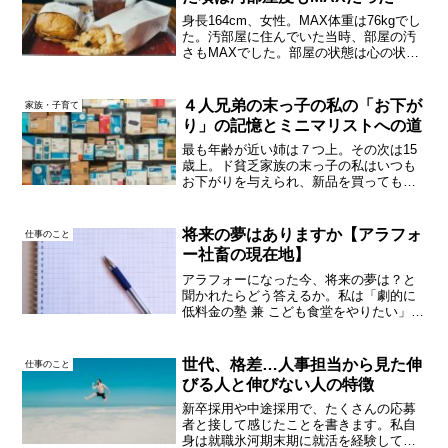
身長164cm、女性。MAX体重は76kgでし
た。汚部屋に住んでいた当時、部屋の汚
さもMAXでした。部屋の状態は心の状態
自分の部屋は、自分の心の中を表すそう
です。(社会心理学の本にありました)迷い
や欲望などでモヤモヤしている時は、部
４人兄弟の末っ子の私の「お下が
家族・子育て
屋も散ら...
り」の記憶とミニマリストへの道
最も年齢が近い姉は７つ上。その次は15
歳上。ド貧乏家族の末っ子の私はいつも
お下がりを与えられ、新品を買ってもら
うことはありませんでした。そんな私が
お下がりに対して感じていることと、ミ
ニマリストの現在に至るまでの背景につ
将来の夢はありますか【アラフォ
仕事のこと
いて。貧乏人はモノへの...
ー社畜の現在地】
アラフォーになった今、将来の夢は？と
聞かれたらどう答えるか。私は「劇的に
低料金の塾 兼 こども食堂をやりたい」で
す。先生は私。食堂のおばちゃんも私。
今はただのサラリーマン(会計事務所の中
の人)ですけど…いつか富裕層になったら
世代、格差…人事担当から見た伸
仕事のこと
やりたいです。今...
びる人と伸びない人の特徴
新卒採用や中途採用で、たくさんの応募
者と接して感じたことを書きます。私自
身は就職氷河期末期に就活を経験してい