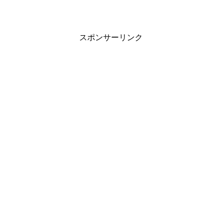
て、氷河期世代の人やゆとり世代の人な
ど、異なる年齢の人のそれぞれの意識に
驚いたり、関心したり、いろいろ得るも
のがありました。伸びる人...
スポンサーリンク