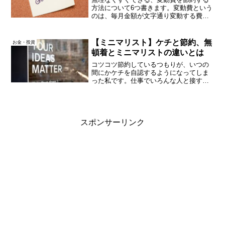
方法について6つ書きます。変動費という
のは、毎月金額が文字通り変動する費用
で、例えば電気代や食費などをいいま
す。節約というと思いつきやすい費用か
もしれません。今回は私が実践している
【ミニマリスト】ケチと節約、無
お金・投資
ことについてです。目から...
頓着とミニマリストの違いとは
コツコツ節約しているつもりが、いつの
間にかケチを自認するようになってしま
った私です。仕事でいろんな人と接する
中、相手の持ち物や考え方がシンプルで
いいな～と感じることもあれば、この人
は自分をもっと客観的に見られればいい
だろうな～とおせっかいな...
スポンサーリンク