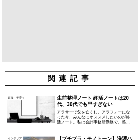
関連記事
生前整理ノート 終活ノートは20
家族・子育て
代、30代でも早すぎない
アラサーで父を亡くし、アラフォーにな
った今、みんなにオススメしたいのが終
活ノート。私は会計事務所勤務で、整理
収納アドバイザーでもあるので熱弁した
くなります。「断捨離」は物理的にモノ
を減らすだけの行動ではなく、情報や考
【プチプラ・モノトーン】洗濯ハ
インテリア