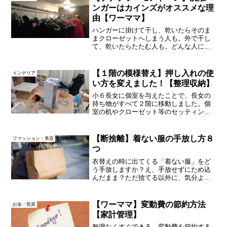
え方など目に見えないもの...
ンガーはカインズがオススメな理
由【ワーママ】
ハンガーに掛けて干し、乾いたらそのま
まクローゼットへしまう人も。外で干し
て、乾いたらたたむ人も。どんな人にも
これ１つでOK！のカインズのハンガーを
ずっと愛用しています。こないだ買い足
したら、少しリニューアルされていまし
【１階の模様替え】押し入れの使
インテリア
た。ありそうでないベス...
い方を変えました！【整理収納】
小６長女に個室を与えたことで、長女の
持ち物がすべて２階に移動しました。個
室の机やクローゼット等のセッティング
(？)もそこそこに、１階の模様替えも行う
ことに。押し入れにもスペースができた
ので、とにかくこれまでよりも使いやす
【断捨離】着ない服の手放し方８
ファッション・美容
くしたくて、使い方を...
つ
衣替えの時に出てくる「着ない服」をど
う手放しますか？え、手放せずにため込
んだまま？ただ捨てる以外に、気分よく
処分する方法を８つ紹介します。もう着
ないと分かっているのにもったいなくて
手放せない…そんな状況を解決する手助
【ワーママ】変動費の節約方法
お金・投資
けになれば幸いです。家も...
【家計管理】
無理なくすぐできる、変動費を節約する