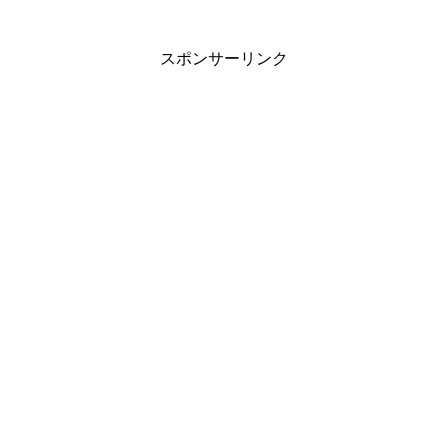
ー！我が家では帰宅時や外出前、犬の散
歩の後などにササッと使えるように、玄
関に定位置を決めました。山...
スポンサーリンク