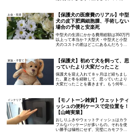
物がゼロになりました～！バスマットも
キッチンマットもいらない。やめたら楽
になりました。もう敷物だらけの生活に
【保護犬の医療費のリアル】中型
お金・投資
は戻れない…！敷物を使う...
犬の皮下肥満細胞腫、手術しない
場合の予後と安楽死
中型犬の生涯にかかる費用総額は350万円
以上って本当か？大型犬・中型犬と小型
犬のコストの差はどこにあるんだろう？
と思っていたところ、医療費が大きなポ
イントであることが分かりました。我が
家の犬が病気にかかったことがきっかけ
【保護犬】初めて犬を飼って、思
家族・子育て
で、記録も兼ねて「腹...
っていたより大変だったこと
保護犬を迎え入れて８ヶ月ほど経ちまし
た。夏と冬を経験して、思っていたより
大変だったことを書きます。もう何年も
一緒に暮らしている家族の一員のような
感覚だけど、当然楽しいことばかりでも
ないですね～。犬はヒトの3～5歳児程度
【モノトーン雑貨】ウェットティ
インテリア
の知能があると聞いたこ...
ッシュの便利ケースで定位置を！
【山崎実業】
おしりふきやウェットティッシュはカラ
フルなパッケージが多いもの。それを使
い勝手は犠牲にせず、完璧にカモフラー
ジュしてくれるケースがあったのです