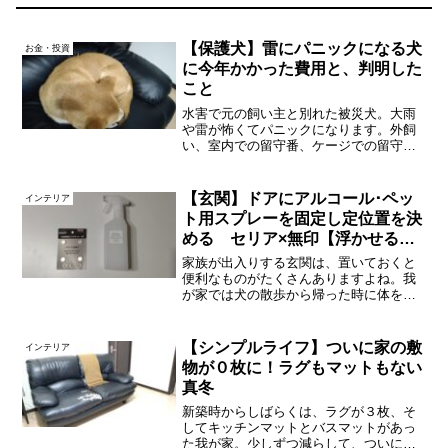
【保護犬】雷にパニックになる犬
お金・投資
に今年かかった費用と、判明した
こと
水害で元の飼い主と別れた被災犬。大雨
や雷が怖くてパニックになります。外飼
い、室内での留守番、ケージでの留守
番…いろいろ試みてかかった費用や、わ
かったことについて書きます。保護施設
から当初知らされていたこと↑犬氏。保護
【玄関】ドアにアルコール･ペッ
インテリア
施設を訪問した時に伝えら...
ト用スプレーを固定し定位置を決
める セリア×無印【浮かせるマ
グネット収納】
家族が出入りする玄関は、置いておくと
便利なものがたくさんありますよね。我
が家では犬の散歩から帰った時に体を拭
くためのスプレーやウェットシートの置
き場所に困っていて、ウェットシートの
方は１年前に定位置を決めたのでした。
【シンプルライフ】ついに家の敷
インテリア
で、スプレーもやっと住所...
物が０枚に！ラグもマットもない
真冬
新築時からしばらくは、ラグが３枚、そ
してキッチンマットとバスマットがあっ
た我が家。少しずつ減らして、ついに敷