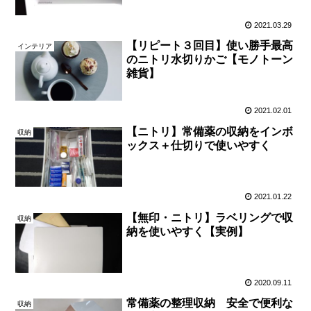
2021.03.29
【リピート３回目】使い勝手最高
インテリア
のニトリ水切りかご【モノトーン
雑貨】
2021.02.01
【ニトリ】常備薬の収納をインボ
収納
ックス＋仕切りで使いやすく
2021.01.22
【無印・ニトリ】ラベリングで収
収納
納を使いやすく【実例】
2020.09.11
常備薬の整理収納 安全で便利な
収納