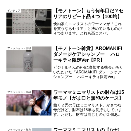
穴やエイジングケアが気になりすぎるこ
の頃。早速使用感レビューいってみまし
【モノトーン】もう何年目だ？セ
インテリア
ょ～。黄...
リアのリピート品４つ【100均】
倹約家ミニマリストのワーママが「これ
を買うならセリア」と決めているものが
４つあります。どれも高コスパ。
【モノトーン雑貨】AROMAKIFI
ファッション・美容
ダメージケアシャンプー ハロ
ーキティ限定Ver【PR】
ビジナルさんのPRに参加する機会があり
いただいた「AROMAKIFI ダメージケア
シャンプー ハローキティ限定Ver」の
レビューです。早速いってみましょ～。
モノトーンの中のハローキティ↑モノトー
ンのボトルにキティちゃんがたくさん。
ワーママミニマリストの財布は15
ファッション・美容
かわいい...
年モノ【がま口と無印のケース】
働く２児の母はミニマリスト。がさつな
母だけど、財布は15年も長持ちしていま
す。ただし、財布は同じものが２個あり
ます…！でも平日は財布を持ち歩かず、
代わりにカードケースを使っています。
←どーなってんのw!?財布の長持ちの秘訣
ワーママミニマリストの【なが
ファッション・美容