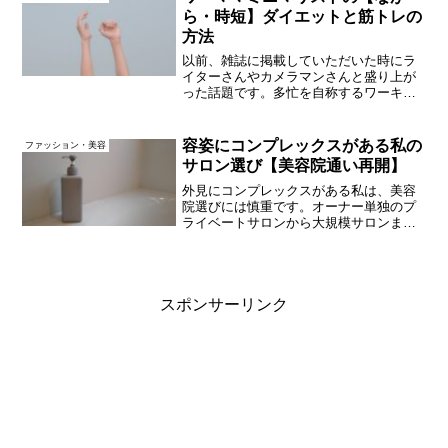
と、身軽な暮らしの...
ら・時短】ダイエットと筋トレの
方法
以前、雑誌に掲載していただいた時にラ
イターさんやカメラマンさんと盛り上が
った話題です。多忙を自称するワーキン
グマザーは、「ながら」でできる筋トレ
ばかりやっている件について。オンタイ
ムにできること編仕事中、あるいは仕事
容姿にコンプレックスがある私の
ファッション・美容
の合間に、思い出したよう...
サロン選び【美容院通い再開】
外見にコンプレックスがある私は、美容
院選びには慎重です。オーナー単独のプ
ライベートサロンから大規模サロンま
で、いろいろ行ってみてようやく「ここ
がいいな」と思える美容室に出会えたと
ころで、いろんなタイプで感じた美容院
のメリット・デメリットを書...
スポンサーリンク